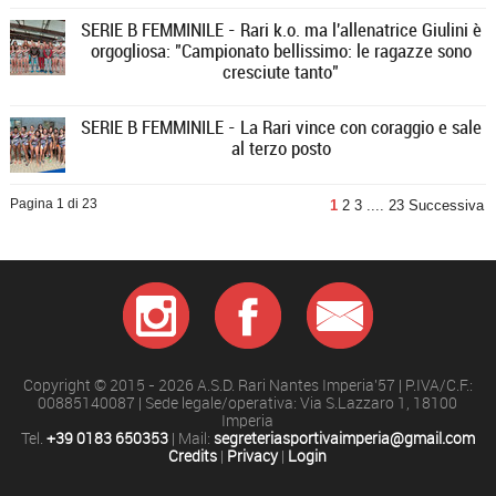
SERIE B FEMMINILE - Rari k.o. ma l'allenatrice Giulini è
orgogliosa: "Campionato bellissimo: le ragazze sono
cresciute tanto"
SERIE B FEMMINILE - La Rari vince con coraggio e sale
al terzo posto
Pagina 1 di 23
1
2
3
....
23
Successiva
Copyright © 2015 - 2026 A.S.D. Rari Nantes Imperia'57 | P.IVA/C.F.:
00885140087 | Sede legale/operativa: Via S.Lazzaro 1, 18100
Imperia
Tel.
+39 0183 650353
| Mail:
segreteriasportivaimperia@gmail.com
Credits
|
Privacy
|
Login