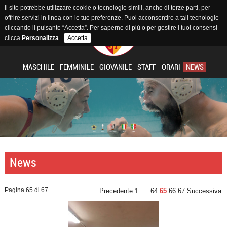
Il sito potrebbe utilizzare cookie o tecnologie simili, anche di terze parti, per
offrire servizi in linea con le tue preferenze. Puoi acconsentire a tali tecnologie
cliccando il pulsante “Accetta”. Per saperne di più o per gestire i tuoi consensi
clicca
Personalizza
.
Accetta
MASCHILE
FEMMINILE
GIOVANILE
STAFF
ORARI
NEWS
News
Pagina 65 di 67
Precedente
1
....
64
65
66
67
Successiva