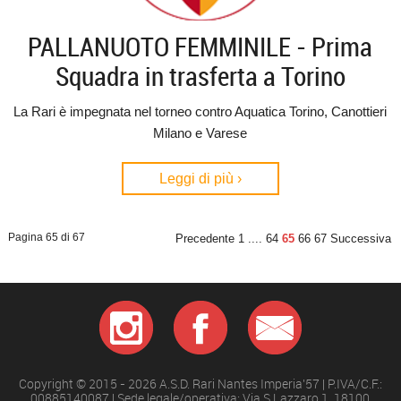
PALLANUOTO FEMMINILE - Prima
Squadra in trasferta a Torino
La Rari è impegnata nel torneo contro Aquatica Torino, Canottieri
Milano e Varese
Leggi di più ›
Pagina 65 di 67
Precedente
1
....
64
65
66
67
Successiva
Copyright © 2015 - 2026 A.S.D. Rari Nantes Imperia'57 | P.IVA/C.F.:
00885140087 | Sede legale/operativa: Via S.Lazzaro 1, 18100