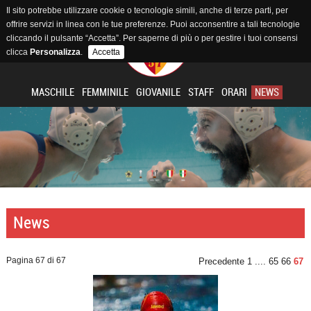
Il sito potrebbe utilizzare cookie o tecnologie simili, anche di terze parti, per
offrire servizi in linea con le tue preferenze. Puoi acconsentire a tali tecnologie
cliccando il pulsante “Accetta”. Per saperne di più o per gestire i tuoi consensi
clicca
Personalizza
.
Accetta
MASCHILE
FEMMINILE
GIOVANILE
STAFF
ORARI
NEWS
News
Pagina 67 di 67
Precedente
1
....
65
66
67