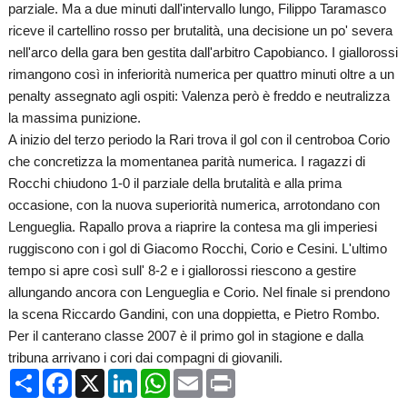
parziale. Ma a due minuti dall'intervallo lungo, Filippo Taramasco
riceve il cartellino rosso per brutalità, una decisione un po' severa
nell'arco della gara ben gestita dall'arbitro Capobianco. I giallorossi
rimangono così in inferiorità numerica per quattro minuti oltre a un
penalty assegnato agli ospiti: Valenza però è freddo e neutralizza
la massima punizione.
A inizio del terzo periodo la Rari trova il gol con il centroboa Corio
che concretizza la momentanea parità numerica. I ragazzi di
Rocchi chiudono 1-0 il parziale della brutalità e alla prima
occasione, con la nuova superiorità numerica, arrotondano con
Lengueglia. Rapallo prova a riaprire la contesa ma gli imperiesi
ruggiscono con i gol di Giacomo Rocchi, Corio e Cesini. L'ultimo
tempo si apre così sull' 8-2 e i giallorossi riescono a gestire
allungando ancora con Lengueglia e Corio. Nel finale si prendono
la scena Riccardo Gandini, con una doppietta, e Pietro Rombo.
Per il canterano classe 2007 è il primo gol in stagione e dalla
tribuna arrivano i cori dai compagni di giovanili.
Condividi
Facebook
X
LinkedIn
WhatsApp
Email
Print