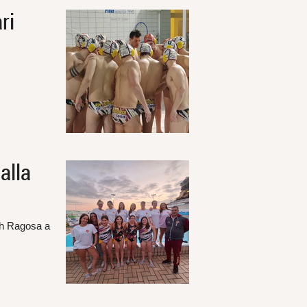
ri
alla
ch Ragosa a