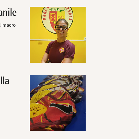
anile
al macro
lla