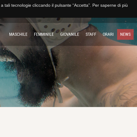
e a tali tecnologie cliccando il pulsante “Accetta”. Per saperne di più
TO
IMPIANTO
SOCIETÀ
MULTIMEDIA
CONTATTI E TRASPARENZA
MASCHILE
FEMMINILE
GIOVANILE
STAFF
ORARI
NEWS