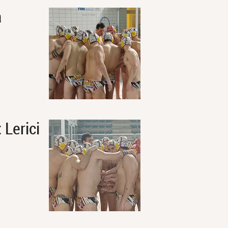
a
 Lerici