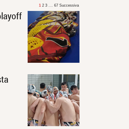
1
2
3
....
67
Successiva
playoff
sta