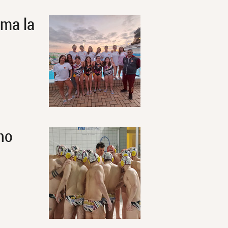
ma la
no