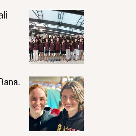
li
Rana.