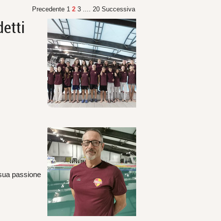
Precedente
1
2
3
....
20
Successiva
detti
a sua passione