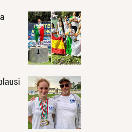
la
plausi