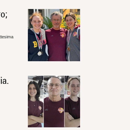
ro;
ottesima
ia.