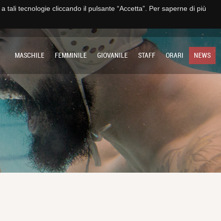
e a tali tecnologie cliccando il pulsante “Accetta”. Per saperne di più
TO
IMPIANTO
SOCIETÀ
MULTIMEDIA
CONTATTI E TRASPARENZA
MASCHILE
FEMMINILE
GIOVANILE
STAFF
ORARI
NEWS