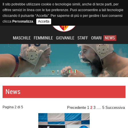
Il sito potrebbe utilizzare cookie o tecnologie simili, anche di terze parti, per
offrire servizi in linea con le tue preferenze. Puoi acconsentire a tali tecnologie
cliccando il pulsante “Accetta”. Per saperne di più o per gestire i tuoi consensi
clicca
Personalizza
.
Accetta
MASCHILE
FEMMINILE
GIOVANILE
STAFF
ORARI
NEWS
News
Pagina 2 di 5
Precedente
1
2
3
....
5
Successiva