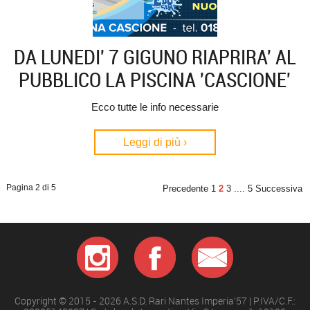
DA LUNEDI' 7 GIGUNO RIAPRIRA' AL
PUBBLICO LA PISCINA 'CASCIONE'
Ecco tutte le info necessarie
Leggi di più ›
Pagina 2 di 5
Precedente
1
2
3
....
5
Successiva
Copyright © 2015 - 2026 A.S.D. Rari Nantes Imperia'57 | P.IVA/C.F.: