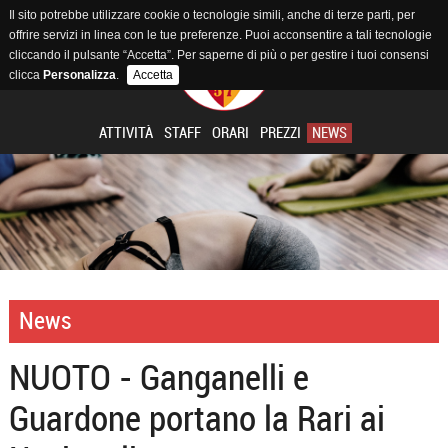
Il sito potrebbe utilizzare cookie o tecnologie simili, anche di terze parti, per
offrire servizi in linea con le tue preferenze. Puoi acconsentire a tali tecnologie
cliccando il pulsante “Accetta”. Per saperne di più o per gestire i tuoi consensi
clicca
Personalizza
.
Accetta
ATTIVITÀ
STAFF
ORARI
PREZZI
NEWS
News
NUOTO - Ganganelli e
Guardone portano la Rari ai