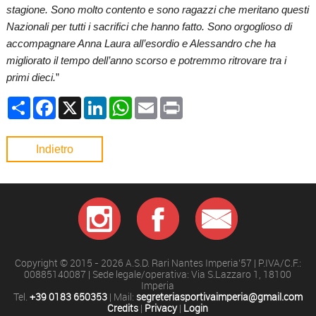
stagione. Sono molto contento e sono ragazzi che meritano questi
Nazionali per tutti i sacrifici che hanno fatto. Sono orgoglioso di
accompagnare Anna Laura all’esordio e Alessandro che ha
migliorato il tempo dell’anno scorso e potremmo ritrovare tra i
primi dieci.
”
Condividi
Facebook
X
LinkedIn
WhatsApp
Email
Print
Indietro
Copyright © 2015 - 2026 A.S.D. Rari Nantes Imperia'57 | P.IVA/C.F.:
00885140087 | Sede legale/operativa: Via S.Lazzaro 1, 18100
Imperia
Tel.
+39 0183 650353
| Mail:
segreteriasportivaimperia@gmail.com
Credits
|
Privacy
|
Login