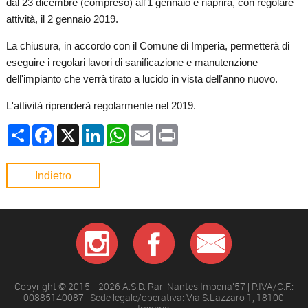
dal 23 dicembre (compreso) all'1 gennaio e riaprirà, con regolare
attività, il 2 gennaio 2019.
La chiusura, in accordo con il Comune di Imperia, permetterà di
eseguire i regolari lavori di sanificazione e manutenzione
dell'impianto che verrà tirato a lucido in vista dell'anno nuovo.
L'attività riprenderà regolarmente nel 2019.
Condividi
Facebook
X
LinkedIn
WhatsApp
Email
Print
Indietro
Copyright © 2015 - 2026 A.S.D. Rari Nantes Imperia'57 | P.IVA/C.F.:
00885140087 | Sede legale/operativa: Via S.Lazzaro 1, 18100