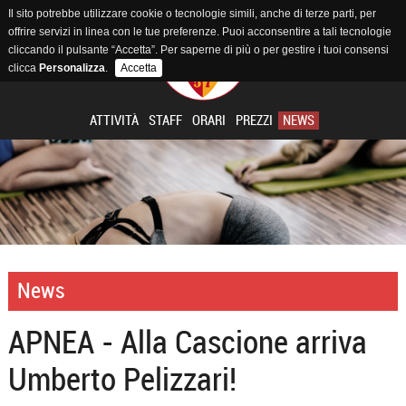
Il sito potrebbe utilizzare cookie o tecnologie simili, anche di terze parti, per
offrire servizi in linea con le tue preferenze. Puoi acconsentire a tali tecnologie
cliccando il pulsante “Accetta”. Per saperne di più o per gestire i tuoi consensi
clicca
Personalizza
.
Accetta
ATTIVITÀ
STAFF
ORARI
PREZZI
NEWS
News
APNEA - Alla Cascione arriva
Umberto Pelizzari!