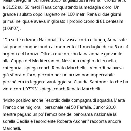
Nella categoria “Juniores 2009” la giallorossa ferma il cronometro
a 31.52 sui 50 metri Rana conquistando la medaglia d'oro. Un
grande risultato dopo l'argento nei 100 metri Rana di due giorni
prima, nel quale aveva migliorato il proprio crono di 81 centesimi
(1'08”07).
"Da sette edizioni Nazionali, tra vasca corta e lunga, Anna sale
sul podio conquistando al momento 11 medaglie di cui 3 ori, 4
argenti e 4 bronzi. Oltre a due ori con la nazionale giovanile
alla Coppa del Mediterraneo. Nessuna meglio di lei nella
categoria– spiega coach Renato Marchelli – Venerdì ha aveva
già sfiorato l'oro, peccato per un arrivo non impeccabile
perché era in leggero vantaggio su Claudia Santonocito che ha
vinto con 1'07"93" spiega coach Renato Marchelli.
“Molto positivo anche l'esordio della compagna di squadra Marta
Franco che migliora il personale nei 50 Farfalla, Junior 2010,
mentre pagano un po' l'emozione del panorama nazionale la
sorella Cecilia e l'esordiente Roberta Ascheri” racconta ancora
Marchelli.