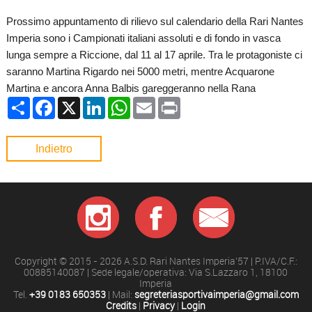
Prossimo appuntamento di rilievo sul calendario della Rari Nantes
Imperia sono i Campionati italiani assoluti e di fondo in vasca
lunga sempre a Riccione, dal 11 al 17 aprile. Tra le protagoniste ci
saranno Martina Rigardo nei 5000 metri, mentre Acquarone
Martina e ancora Anna Balbis gareggeranno nella Rana
Condividi
Facebook
X
LinkedIn
WhatsApp
Email
Print
Indietro
Copyright © 2015 - 2026 A.S.D. Rari Nantes Imperia'57 | P.IVA/C.F.:
00885140087 | Sede legale/operativa: Via S.Lazzaro 1, 18100
Imperia
Tel.
+39 0183 650353
| Mail:
segreteriasportivaimperia@gmail.com
Credits
|
Privacy
|
Login