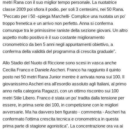
metri Rana con il suo miglior tempo personale. La nuotatrice
classe 2009 poi sfiora il podio, per soli 3 centesimi, nei 50 Rana.
"Peccato per i 50 -spiega Marchelli- Complice una nuotata un po'
troppo frenetica e un arrivo non perfetto. Anna si conferma
comunque tra le primissime raniste della sezione giovani. Un altro
aspetto molto positivo è il suo costante miglioramento
cronometrico da ben 5 anni negli appuntamenti obiettivo, a
conferma della validità del programma di crescita graduale".
Allo Stadio del Nuoto di Riccione sono scesi in vasca anche
Cecilia Franco e Daniele Ascheri. Franco ha raggiunto il quinto
posto nei 50 metri Rana Junior mentre è arrivata nona sui 100. Il
giovanissimo Ascheri era all'esordio assoluto agli Italiani, al primo
anno nella categoria Ragazzi, con un ottimo riscontro sui 100
metri Stile Libero. Franco é stata un po' tradita dalla tensione per
essere, in prima serie dei 100, in competizione con le migliori
avversarie. Ma ha davvero ben figurato - commenta - Ascheri ha
confermato l'ottima crescita tecnica e cronometrica in questa
prima parte di stagione agonistica". La concentrazione ora va ai