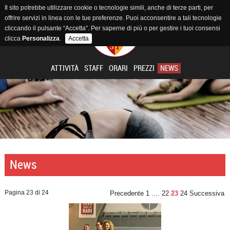
Il sito potrebbe utilizzare cookie o tecnologie simili, anche di terze parti, per
offrire servizi in linea con le tue preferenze. Puoi acconsentire a tali tecnologie
cliccando il pulsante “Accetta”. Per saperne di più o per gestire i tuoi consensi
clicca
Personalizza
.
Accetta
ATTIVITÀ
STAFF
ORARI
PREZZI
NEWS
News
Pagina 23 di 24
Precedente
1
....
22
23
24
Successiva