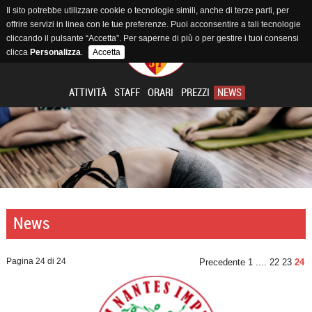
Il sito potrebbe utilizzare cookie o tecnologie simili, anche di terze parti, per
offrire servizi in linea con le tue preferenze. Puoi acconsentire a tali tecnologie
cliccando il pulsante “Accetta”. Per saperne di più o per gestire i tuoi consensi
clicca
Personalizza
.
Accetta
ATTIVITÀ
STAFF
ORARI
PREZZI
NEWS
News
Pagina 24 di 24
Precedente
1
....
22
23
24