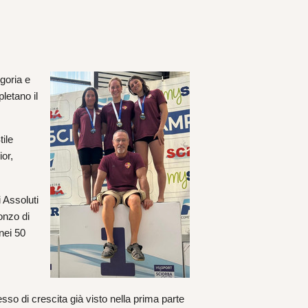
goria e
letano il
tile
ior,
 Assoluti
onzo di
nei 50
esso di crescita già visto nella prima parte