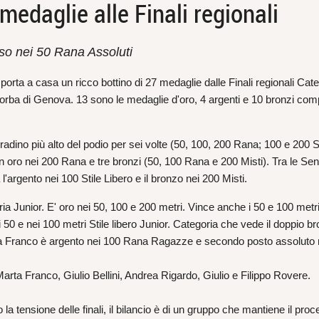
edaglie alle Finali regionali
sso nei 50 Rana Assoluti
rta a casa un ricco bottino di 27 medaglie dalle Finali regionali Cate
iorba di Genova. 13 sono le medaglie d'oro, 4 argenti e 10 bronzi comp
radino più alto del podio per sei volte (50, 100, 200 Rana; 100 e 200 S
 un oro nei 200 Rana e tre bronzi (50, 100 Rana e 200 Misti). Tra le Sen
'argento nei 100 Stile Libero e il bronzo nei 200 Misti.
a Junior. E' oro nei 50, 100 e 200 metri. Vince anche i 50 e 100 metri
50 e nei 100 metri Stile libero Junior. Categoria che vede il doppio br
ia Franco è argento nei 100 Rana Ragazze e secondo posto assoluto 
Marta Franco, Giulio Bellini, Andrea Rigardo, Giulio e Filippo Rovere.
la tensione delle finali, il bilancio è di un gruppo che mantiene il proc