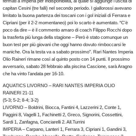
fermati a Imperia per indisponibilità, al quale si aggiunge l'uscita di
capitan Cesini (tre falli) nel secondo periodo. I giallorossi avevano
limitato la buona partenza dei toscani con i gol iniziali di Ferrara e
Cipriani (per il 2-2 momentaneo) poi lo scarto è aumentato. “C'è
poco da dire – è il commento amaro di coach Filippo Rocchi dopo
la trasferta più lunga della stagione – Però è stato comunque un
buon test per più giovani che oggi hanno dovuto rimboccarsi le
maniche. Ora la testa va a sabato prossimo”. Rari Nantes Imperia
Olio Raineri rimane così al quinto posto con 14 punti. Il prossimo
avversario, sabato 28 febbraio alla piscina Cascione, sarà Aragno
che ha vinto l'andata per 16-10.
AQUATICS LIVORNO – RARI NANTES IMPERIA OLIO
RAINERI 21-11
(5-3; 5-2; 8-4; 3-2)
LIVORNO – Boldrini, Biocca, Fantini 4, Lazzerini 2, Conte 1,
Paggini 8, Vagelli 1, Fachinetti 2, Greco, Signorini, Cossettini,
Sardi 1, Zanfagna, Conciarelli 2. All.Turrini
IMPERIA – Carpano, Lanteri 1, Ferrara 3, Cipriani 1, Gandini 3,