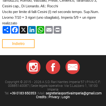
Tambuzzo, Rombo, Vassallo, Prette, Cerlienco, Taramasco 3,
Cesini cap., Di Lionardo. All.: Rocchi
Uscito per limite di falli Cesini (I) nel secondo tempo. Sup.Num.
Livorno 7/10 + 3 rigori (uno sbagliato), Imperia 5/9 + un rigore
realizzato
Condividi
Facebook
X
LinkedIn
WhatsApp
Email
Print
Indietro
Copyright © 2015 - 2026 A.S.D. Rari Nantes Imperia'57 | P.IVA/C.F.:
00885140087 | Sede legale/operativa: Via S.Lazzaro 1, 18100
Imperia
Tel.
+39 0183 650353
| Mail:
segreteriasportivaimperia@gmail.com
Credits
|
Privacy
|
Login