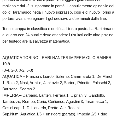
mollano e dal -2, si riportano in parità. L'annullamento opinabile del
gol di Taramasco nega il nuovo soprasso, così è di nuovo Torino a
portarsi avanti e segnare il gol decisivo a due minuti dalla fine.
Torino scappa in classifica e certifica il terzo posto. La Rari rimane
al quarto con 24 punti e deve attendere i risultati dalle altre piscine
per festeggiare la salvezza matematica.
AQUATICA TORINO - RARI NANTES IMPERIA OLIO RAINERI
10-9
(3-4, 2-0, 0-2, 5-3)
AQUATICA – Franzoni, Liardo, Salerno, Cammarota 1, De March
1, Rota 2, Nasi, Armillo, Jankovic 2, Sartori, Prinetto, Falaschi 2,
Barisone, Scarso 2.
IMPERIA – Carpano, Lanteri, Ferrara 1, Cipriani 3, Gandolfo,
Tambuzzo, Rombo, Corio, Cerlienco, Agostini 3, Taramasco 1,
Cesini cap. 1, Di Lionardo, Prette. All.: Rocchi
Sup.Num. Aquatica 1/5 + un rigore (parato), Imperia 2/5 + due