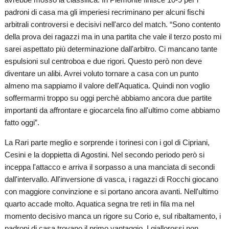
padroni di casa ma gli imperiesi recriminano per alcuni fischi
arbitrali controversi e decisivi nell'arco del match. “Sono contento
della prova dei ragazzi ma in una partita che vale il terzo posto mi
sarei aspettato più determinazione dall'arbitro. Ci mancano tante
espulsioni sul centroboa e due rigori. Questo però non deve
diventare un alibi. Avrei voluto tornare a casa con un punto
almeno ma sappiamo il valore dell'Aquatica. Quindi non voglio
soffermarmi troppo su oggi perchè abbiamo ancora due partite
importanti da affrontare e giocarcela fino all'ultimo come abbiamo
fatto oggi”.
La Rari parte meglio e sorprende i torinesi con i gol di Cipriani,
Cesini e la doppietta di Agostini. Nel secondo periodo però si
inceppa l'attacco e arriva il sorpasso a una manciata di secondi
dall'intervallo. All'inversione di vasca, i ragazzi di Rocchi giocano
con maggiore convinzione e si portano ancora avanti. Nell'ultimo
quarto accade molto. Aquatica segna tre reti in fila ma nel
momento decisivo manca un rigore su Corio e, sul ribaltamento, i
padroni di casa trovano il primo vantaggio. I giallorossi non