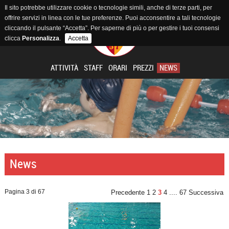
Il sito potrebbe utilizzare cookie o tecnologie simili, anche di terze parti, per
offrire servizi in linea con le tue preferenze. Puoi acconsentire a tali tecnologie
cliccando il pulsante “Accetta”. Per saperne di più o per gestire i tuoi consensi
clicca
Personalizza
.
Accetta
ATTIVITÀ
STAFF
ORARI
PREZZI
NEWS
News
Pagina 3 di 67
Precedente
1
2
3
4
....
67
Successiva