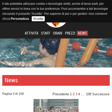
Il sito potrebbe utilizzare cookie o tecnologie simili, anche di terze parti, per
offrire servizi in linea con le tue preferenze. Puoi acconsentire a tali tecnologie
cliccando il pulsante “Accetta”. Per saperne di più o per gestire i tuoi consensi
clicca
Personalizza
.
Accetta
ATTIVITÀ
STAFF
ORARI
PREZZI
NEWS
News
Pagina 3 di 108
Precedente
1
2
3
4
....
108
Successiva