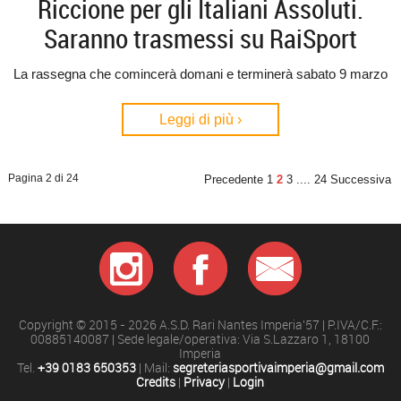
Riccione per gli Italiani Assoluti.
Saranno trasmessi su RaiSport
La rassegna che comincerà domani e terminerà sabato 9 marzo
Leggi di più ›
Pagina 2 di 24
Precedente
1
2
3
....
24
Successiva
Copyright © 2015 - 2026 A.S.D. Rari Nantes Imperia'57 | P.IVA/C.F.:
00885140087 | Sede legale/operativa: Via S.Lazzaro 1, 18100
Imperia
Tel.
+39 0183 650353
| Mail:
segreteriasportivaimperia@gmail.com
Credits
|
Privacy
|
Login