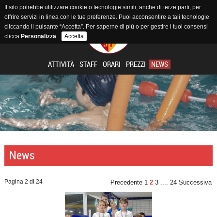
Il sito potrebbe utilizzare cookie o tecnologie simili, anche di terze parti, per
offrire servizi in linea con le tue preferenze. Puoi acconsentire a tali tecnologie
cliccando il pulsante “Accetta”. Per saperne di più o per gestire i tuoi consensi
clicca
Personalizza
.
Accetta
ATTIVITÀ
STAFF
ORARI
PREZZI
NEWS
News
Pagina 2 di 24
Precedente
1
2
3
....
24
Successiva