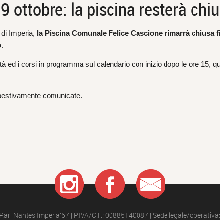
ottobre: la piscina resterà chius
 di Imperia,
la Piscina Comunale Felice Cascione rimarrà chiusa fi
o
.
vità ed i corsi in programma sul calendario con inizio dopo le ore 15, q
empestivamente comunicate.
nt
Rari Nantes Imperia'57 | P.IVA/C.F.: 00885140087 | Sede legale/operativa