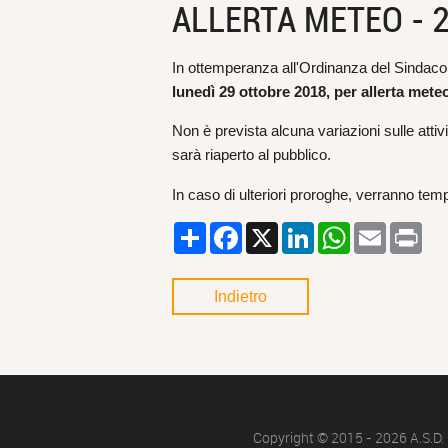
ALLERTA METEO - 29 
In ottemperanza all'Ordinanza del Sindaco
lunedì 29 ottobre 2018, per allerta mete
Non è prevista alcuna variazioni sulle atti
sarà riaperto al pubblico.
In caso di ulteriori proroghe, verranno t
Condividi
Facebook
X
LinkedIn
WhatsApp
Email
Pri
Indietro
Copyright © 2015 - 2026 A.S.D. 