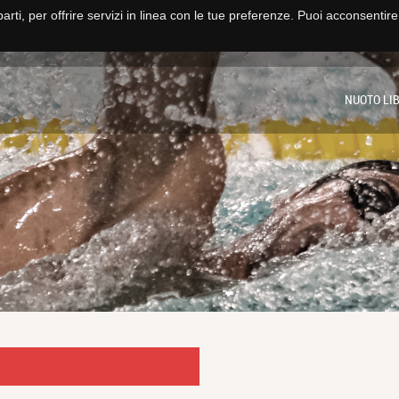
parti, per offrire servizi in linea con le tue preferenze. Puoi acconsentir
HOME
NUOTO
PALLANUOTO
FITNESS E CORSI
SCUOLA NUO
NUOTO LI