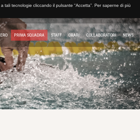
e a tali tecnologie cliccando il pulsante “Accetta”. Per saperne di più
TO
IMPIANTO
SOCIETÀ
MULTIMEDIA
CONTATTI E TRASPARENZA
BERO
PRIMA SQUADRA
STAFF
ORARI
COLLABORATORI
NEWS