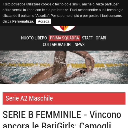
Il sito potrebbe utilizzare cookie o tecnologie simili, anche di terze parti, per
offrire servizi in linea con le tue preferenze. Puoi acconsentire a tali tecnologie
cliccando il pulsante “Accetta”. Per saperne di più o per gestire i tuoi consensi
clicca
Personalizza
.
Accetta
NUOTO LIBERO
PRIMA SQUADRA
STAFF
ORARI
COLLABORATORI
NEWS
Serie A2 Maschile
SERIE B FEMMINILE - Vincono
ancora le RariGirls: Camogli