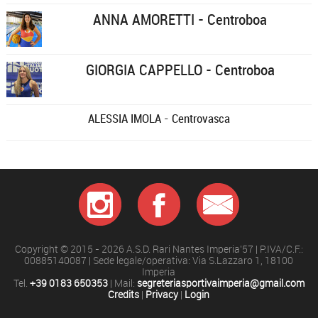
ANNA AMORETTI - Centroboa
GIORGIA CAPPELLO - Centroboa
ALESSIA IMOLA - Centrovasca
Copyright © 2015 - 2026 A.S.D. Rari Nantes Imperia'57 | P.IVA/C.F.:
00885140087 | Sede legale/operativa: Via S.Lazzaro 1, 18100
Imperia
Tel.
+39 0183 650353
| Mail:
segreteriasportivaimperia@gmail.com
Credits
|
Privacy
|
Login