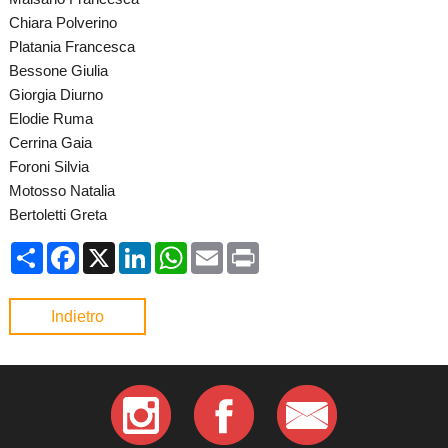
Chiara Polverino
Platania Francesca
Bessone Giulia
Giorgia Diurno
Elodie Ruma
Cerrina Gaia
Foroni Silvia
Motosso Natalia
Bertoletti Greta
Condividi
Facebook
X
LinkedIn
WhatsApp
Email
Print
Indietro