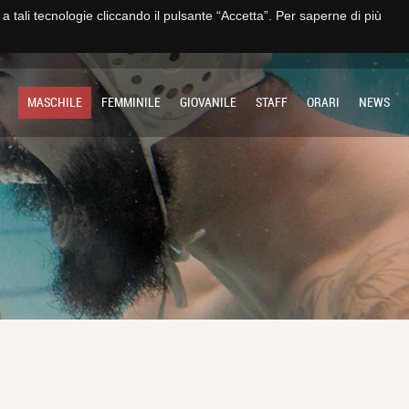
e a tali tecnologie cliccando il pulsante “Accetta”. Per saperne di più
TO
IMPIANTO
SOCIETÀ
MULTIMEDIA
CONTATTI E TRASPARENZA
MASCHILE
FEMMINILE
GIOVANILE
STAFF
ORARI
NEWS