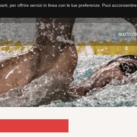
parti, per offrire servizi in linea con le tue preferenze. Puoi acconsentir
HOME
NUOTO
PALLANUOTO
FITNESS E CORSI
SCUOLA NUO
NUOTO LI