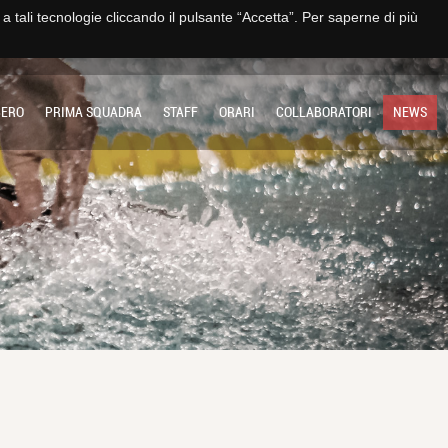
e a tali tecnologie cliccando il pulsante “Accetta”. Per saperne di più
TO
IMPIANTO
SOCIETÀ
MULTIMEDIA
CONTATTI E TRASPARENZA
BERO
PRIMA SQUADRA
STAFF
ORARI
COLLABORATORI
NEWS