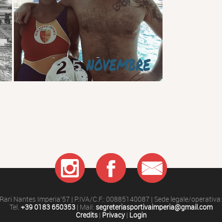
nt
Rari Nantes Imperia'57 | P.IVA/C.F.: 00885140087 | Sede legale/operativa
Tel.
+39 0183 650353
| Mail:
segreteriasportivaimperia@gmail.com
Credits
|
Privacy
|
Login