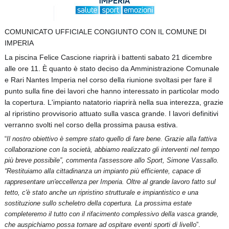
COMUNICATO UFFICIALE CONGIUNTO CON IL COMUNE DI
IMPERIA
La piscina Felice Cascione riaprirà i battenti sabato 21 dicembre
alle ore 11. È quanto è stato deciso da Amministrazione Comunale
e Rari Nantes Imperia nel corso della riunione svoltasi per fare il
punto sulla fine dei lavori che hanno interessato in particolar modo
la copertura. L'impianto natatorio riaprirà nella sua interezza, grazie
al ripristino provvisorio attuato sulla vasca grande. I
lavori definitivi
verranno svolti nel corso della prossima pausa estiva.
“
Il nostro obiettivo è sempre stato quello di fare bene. Grazie alla fattiva
collaborazione con la società, abbiamo realizzato gli interventi nel tempo
più breve possibile”, commenta l'assessore allo Sport, Simone Vassallo.
“Restituiamo alla cittadinanza un impianto più efficiente, capace di
rappresentare un'eccellenza per Imperia. Oltre al grande lavoro fatto sul
tetto, c'è stato anche un ripristino strutturale e impiantistico e una
sostituzione sullo scheletro della copertura. La prossima estate
completeremo il tutto con il rifacimento complessivo della vasca grande,
che auspichiamo possa tornare ad ospitare eventi sporti di livello
”.