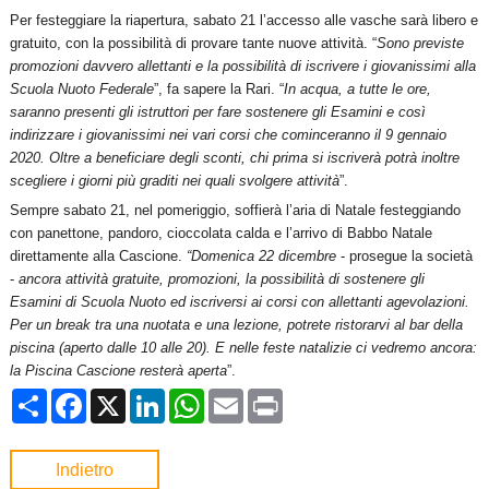
Per festeggiare la riapertura, sabato 21 l’accesso alle vasche sarà libero e
gratuito, con la possibilità di provare tante nuove attività. “
Sono previste
promozioni davvero allettanti e la possibilità di iscrivere i giovanissimi alla
Scuola Nuoto Federale
”, fa sapere la Rari. “
In acqua, a tutte le ore,
saranno presenti gli istruttori per fare sostenere gli Esamini e così
indirizzare i giovanissimi nei vari corsi che cominceranno il 9 gennaio
2020. Oltre a beneficiare degli sconti, chi prima si iscriverà potrà inoltre
scegliere i giorni più graditi nei quali svolgere attività
”.
Sempre sabato 21, nel pomeriggio, soffierà l’aria di Natale festeggiando
con panettone, pandoro, cioccolata calda e l’arrivo di Babbo Natale
direttamente alla Cascione.
“Domenica 22 dicembre
- prosegue la società
-
ancora attività gratuite, promozioni, la possibilità di sostenere gli
Esamini di Scuola Nuoto ed iscriversi ai corsi con allettanti agevolazioni.
Per un break tra una nuotata e una lezione, potrete ristorarvi al bar della
piscina (aperto dalle 10 alle 20). E nelle feste natalizie ci vedremo ancora:
la Piscina Cascione resterà aperta
”.
Condividi
Facebook
X
LinkedIn
WhatsApp
Email
Print
Indietro