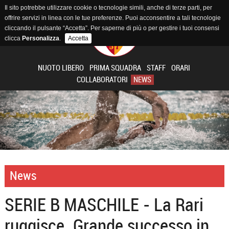
Il sito potrebbe utilizzare cookie o tecnologie simili, anche di terze parti, per
offrire servizi in linea con le tue preferenze. Puoi acconsentire a tali tecnologie
cliccando il pulsante “Accetta”. Per saperne di più o per gestire i tuoi consensi
clicca
Personalizza
.
Accetta
NUOTO LIBERO
PRIMA SQUADRA
STAFF
ORARI
COLLABORATORI
NEWS
News
SERIE B MASCHILE - La Rari
ruggisce. Grande successo in