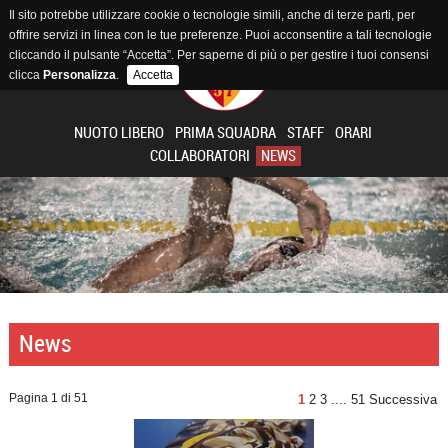
Il sito potrebbe utilizzare cookie o tecnologie simili, anche di terze parti, per
offrire servizi in linea con le tue preferenze. Puoi acconsentire a tali tecnologie
cliccando il pulsante “Accetta”. Per saperne di più o per gestire i tuoi consensi
clicca
Personalizza
.
Accetta
NUOTO LIBERO
PRIMA SQUADRA
STAFF
ORARI
COLLABORATORI
NEWS
News
Pagina 1 di 51
1
2
3
....
51
Successiva