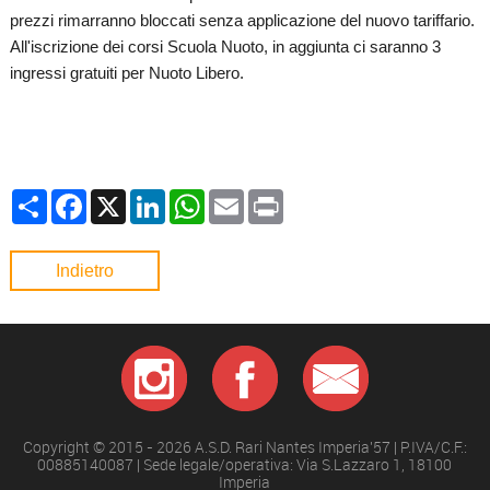
prezzi rimarranno bloccati senza applicazione del nuovo tariffario.
All'iscrizione dei corsi Scuola Nuoto, in aggiunta ci saranno 3
ingressi gratuiti per Nuoto Libero.
Condividi
Facebook
X
LinkedIn
WhatsApp
Email
Print
Indietro
Copyright © 2015 - 2026 A.S.D. Rari Nantes Imperia'57 | P.IVA/C.F.:
00885140087 | Sede legale/operativa: Via S.Lazzaro 1, 18100
Imperia