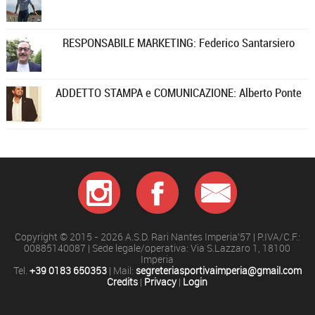
RESPONSABILE MARKETING: Federico Santarsiero
ADDETTO STAMPA e COMUNICAZIONE: Alberto Ponte
Copyright © 2015 - 2026 A.S.D. Rari Nantes Imperia'57 | P.IVA/C.F.:
00885140087 | Sede legale/operativa: Via S.Lazzaro 1, 18100
Imperia
Tel.
+39 0183 650353
| Mail:
segreteriasportivaimperia@gmail.com
Credits
|
Privacy
|
Login