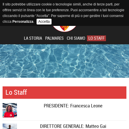
Il sito potrebbe utilizzare cookie o tecnologie simili, anche di terze parti, per
offrire servizi in linea con le tue preferenze. Puoi acconsentire a tali tecnologie
cliccando il pulsante “Accetta”. Per saperne di più o per gestire i tuoi consensi
clicca
Personalizza
.
Accetta
LA STORIA
PALMARES
CHI SIAMO
LO STAFF
Lo Staff
PRESIDENTE: Francesca Leone
DIRETTORE GENERALE: Matteo Gai