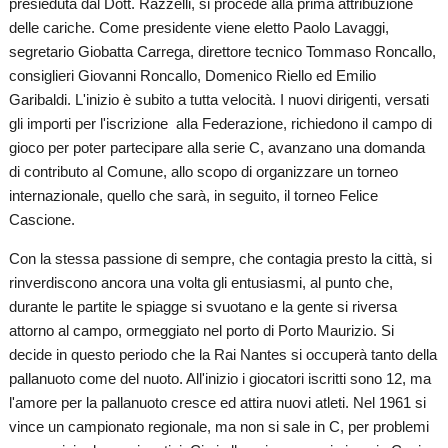
presieduta dal Dott. Razzelli, si procede alla prima attribuzione
delle cariche. Come presidente viene eletto Paolo Lavaggi,
segretario Giobatta Carrega, direttore tecnico Tommaso Roncallo,
consiglieri Giovanni Roncallo, Domenico Riello ed Emilio
Garibaldi. L'inizio è subito a tutta velocità. I nuovi dirigenti, versati
gli importi per l'iscrizione alla Federazione, richiedono il campo di
gioco per poter partecipare alla serie C, avanzano una domanda
di contributo al Comune, allo scopo di organizzare un torneo
internazionale, quello che sarà, in seguito, il torneo Felice
Cascione.
Con la stessa passione di sempre, che contagia presto la città, si
rinverdiscono ancora una volta gli entusiasmi, al punto che,
durante le partite le spiagge si svuotano e la gente si riversa
attorno al campo, ormeggiato nel porto di Porto Maurizio. Si
decide in questo periodo che la Rai Nantes si occuperà tanto della
pallanuoto come del nuoto. All'inizio i giocatori iscritti sono 12, ma
l'amore per la pallanuoto cresce ed attira nuovi atleti. Nel 1961 si
vince un campionato regionale, ma non si sale in C, per problemi