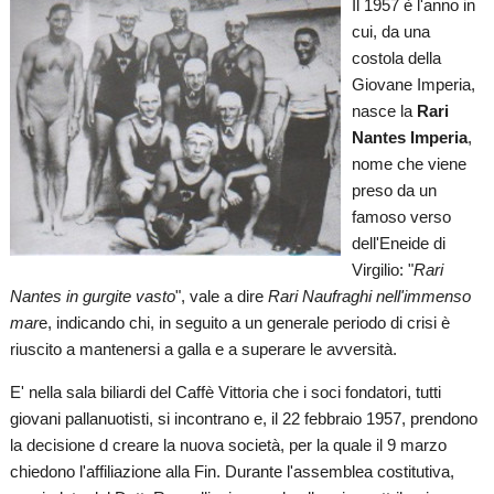
Il 1957 è l'anno in
cui, da una
costola della
Giovane Imperia,
nasce la
Rari
Nantes Imperia
,
nome che viene
preso da un
famoso verso
dell'Eneide di
Virgilio: "
Rari
Nantes in gurgite vasto
", vale a dire
Rari Naufraghi nell'immenso
mar
e, indicando chi, in seguito a un generale periodo di crisi è
riuscito a mantenersi a galla e a superare le avversità.
E' nella sala biliardi del Caffè Vittoria che i soci fondatori, tutti
giovani pallanuotisti, si incontrano e, il 22 febbraio 1957, prendono
la decisione d creare la nuova società, per la quale il 9 marzo
chiedono l'affiliazione alla Fin. Durante l'assemblea costitutiva,