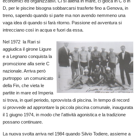
economici ed organizzativi. Ci si allena in mare, ci gioca in C o in
D, per le piscine bisogna sobbarcarsi trasferte fino a Genova, in
treno, sapendo quando si parte ma non avendo nemmeno una
vaga idea di quando si farà ritorno. Passione ed avventura si
intrecciano così in acqua e fuori da essa.
Nel 1972 la Rari si
aggiudica il girone Ligure
e a Legnano conquista la
promozione alla serie C
nazionale. Arriva però
purtroppo un comunicato
della Fin, che vieta le
partite in mare ed Imperia
si trova, in quel periodo, sprovvista di piscina. In tempo di record
si provvede ad approntare la piccola piscina comunale, inaugurata
il 1 giugno 1974, in modo che l'attività agonistica e la tradizione
possano continuare.
La nuova svolta arriva nel 1984 quando Silvio Todiere, assieme a