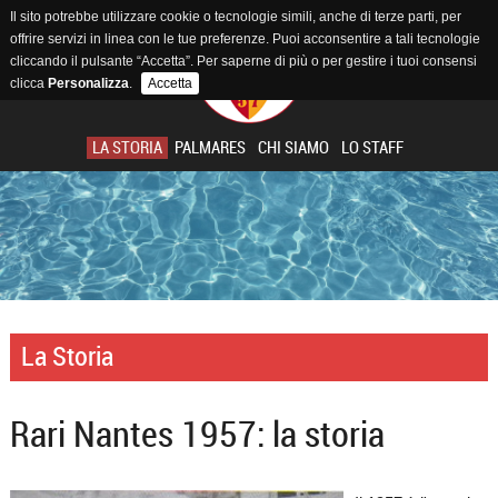
Il sito potrebbe utilizzare cookie o tecnologie simili, anche di terze parti, per
offrire servizi in linea con le tue preferenze. Puoi acconsentire a tali tecnologie
cliccando il pulsante “Accetta”. Per saperne di più o per gestire i tuoi consensi
clicca
Personalizza
.
Accetta
LA STORIA
PALMARES
CHI SIAMO
LO STAFF
La Storia
Rari Nantes 1957: la storia