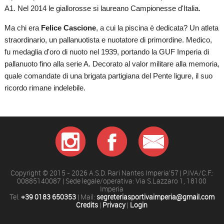
A1. Nel 2014 le giallorosse si laureano Campionesse d'Italia.
Ma chi era
Felice Cascione
, a cui la piscina è dedicata? Un atleta
straordinario, un pallanuotista e nuotatore di primordine. Medico,
fu medaglia d'oro di nuoto nel 1939, portando la GUF Imperia di
pallanuoto fino alla serie A. Decorato al valor militare alla memoria,
quale comandate di una brigata partigiana del Pente ligure, il suo
ricordo rimane indelebile.
Copyright © 2015 - 2026 A.S.D. Rari Nantes Imperia'57 | P.IVA/C.F.:
00885140087 | Sede legale/operativa: Via S.Lazzaro 1, 18100
Imperia
Tel.
+39 0183 650353
| Mail:
segreteriasportivaimperia@gmail.com
Credits
|
Privacy
|
Login