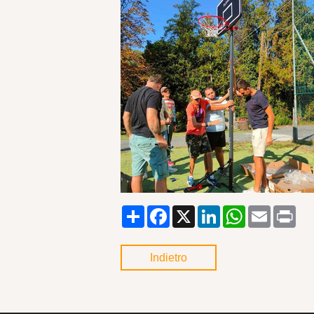
Condividi
Facebook
X
LinkedIn
WhatsApp
Email
Pri
Indietro