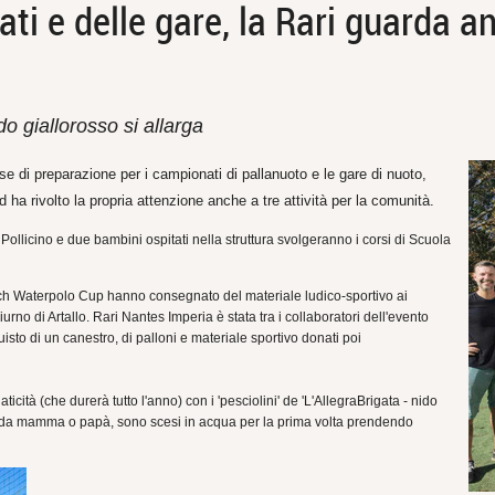
ati e delle gare, la Rari guarda a
do giallorosso si allarga
e di preparazione per i campionati di pallanuoto e le gare di nuoto,
ha rivolto la propria attenzione anche a tre attività per la comunità.
llicino e due bambini ospitati nella struttura svolgeranno i corsi di Scuola
ach Waterpolo Cup hanno consegnato del materiale ludico-sportivo ai
rno di Artallo. Rari Nantes Imperia è stata tra i collaboratori dell'evento
cquisto di un canestro, di palloni e materiale sportivo donati poi
ticità (che durerà tutto l'anno) con i 'pesciolini' de 'L'AllegraBrigata - nido
ti da mamma o papà, sono scesi in acqua per la prima volta prendendo