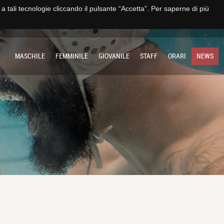
e a tali tecnologie cliccando il pulsante “Accetta”. Per saperne di più
TO
IMPIANTO
SOCIETÀ
MULTIMEDIA
CONTATTI E TRASPARENZA
MASCHILE
FEMMINILE
GIOVANILE
STAFF
ORARI
NEWS