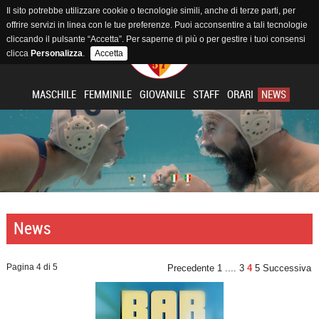
Il sito potrebbe utilizzare cookie o tecnologie simili, anche di terze parti, per
offrire servizi in linea con le tue preferenze. Puoi acconsentire a tali tecnologie
cliccando il pulsante “Accetta”. Per saperne di più o per gestire i tuoi consensi
clicca
Personalizza
.
Accetta
MASCHILE
FEMMINILE
GIOVANILE
STAFF
ORARI
NEWS
News
Pagina 4 di 5
Precedente
1
....
3
4
5
Successiva