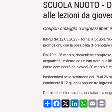
SCUOLA NUOTO - Da 
alle lezioni da giov
Coupon omaggio o ingressi liberi is
IMPERIA 12.03.2023 - Torna la Scuola Nuoto
promozioni, con la possibilità di prenotare 
Dal 19 al 26 marzo, domeniche comprese, si
acquaticità, insieme ad un istruttore qualifi
corso comincerà da giovedì 30 marzo e ter
Iscrivendosi nella settimana dal 19 al 26 
comincerà il 12 giugno) oppure tre ingrassi
Per ulteriori informazioni, contattare la se
Condividi
Facebook
X
LinkedIn
WhatsApp
Email
Pri