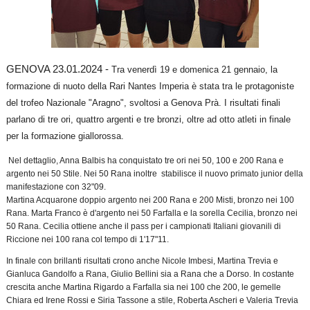
GENOVA 23.01.2024 -
Tra venerdì 19 e domenica 21 gennaio, la
formazione di nuoto della Rari Nantes Imperia è stata tra le protagoniste
del trofeo Nazionale "Aragno", svoltosi a Genova Prà. I risultati finali
parlano di tre ori, quattro argenti e tre bronzi, oltre ad otto atleti in finale
per la formazione giallorossa.
Nel dettaglio, Anna Balbis ha conquistato tre ori nei 50, 100 e 200 Rana e
argento nei 50 Stile. Nei 50 Rana inoltre stabilisce il nuovo primato junior della
manifestazione con 32"09.
Martina Acquarone doppio argento nei 200 Rana e 200 Misti, bronzo nei 100
Rana. Marta Franco è d'argento nei 50 Farfalla e la sorella Cecilia, bronzo nei
50 Rana. Cecilia ottiene anche il pass per i campionati Italiani giovanili di
Riccione nei 100 rana col tempo di 1'17"11.
In finale con brillanti risultati crono anche Nicole Imbesi, Martina Trevia e
Gianluca Gandolfo a Rana, Giulio Bellini sia a Rana che a Dorso. In costante
crescita anche Martina Rigardo a Farfalla sia nei 100 che 200, le gemelle
Chiara ed Irene Rossi e Siria Tassone a stile, Roberta Ascheri e Valeria Trevia