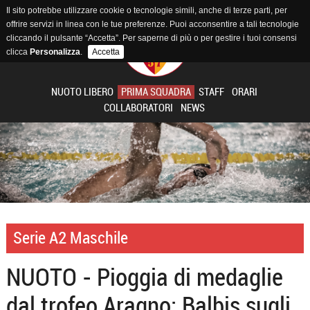
Il sito potrebbe utilizzare cookie o tecnologie simili, anche di terze parti, per
offrire servizi in linea con le tue preferenze. Puoi acconsentire a tali tecnologie
cliccando il pulsante “Accetta”. Per saperne di più o per gestire i tuoi consensi
clicca
Personalizza
.
Accetta
NUOTO LIBERO
PRIMA SQUADRA
STAFF
ORARI
COLLABORATORI
NEWS
Serie A2 Maschile
NUOTO - Pioggia di medaglie
dal trofeo Aragno: Balbis sugli